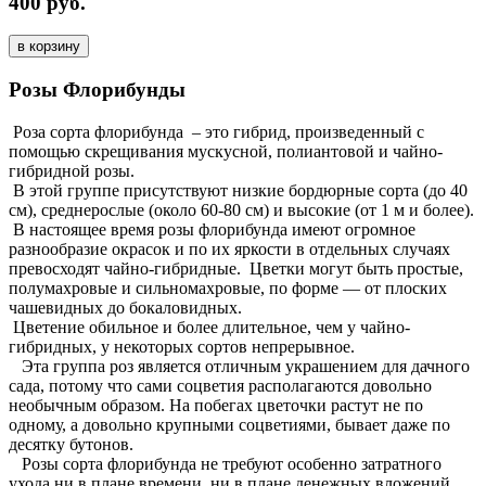
400 руб.
в корзину
Розы Флорибунды
Роза сорта флорибунда – это гибрид, произведенный с
помощью скрещивания мускусной, полиантовой и чайно-
гибридной розы.
В этой группе присутствуют низкие бордюрные сорта (до 40
см), среднерослые (около 60-80 см) и высокие (от 1 м и более).
В настоящее время розы флорибунда имеют огромное
разнообразие окрасок и по их яркости в отдельных случаях
превосходят чайно-гибридные. Цветки могут быть
простые,
полумахровые и сильномахровые, по форме — от плоских
чашевидных до бокаловидных.
Цветение обильное и более длительное, чем у чайно-
гибридных, у некоторых сортов непрерывное.
Эта группа роз является отличным украшением для дачного
сада, потому что сами соцветия располагаются довольно
необычным образом. На побегах цветочки растут не по
одному,
а довольно крупными соцветиями, бывает даже по
десятку бутонов.
Розы сорта флорибунда не требуют особенно затратного
ухода ни в плане времени, ни в плане денежных вложений,