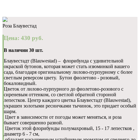
Роза Блаувестад
Цена: 430 руб.
В наличии 30 шт.
Блаувестадт (Blauwestad) – флорибунда с удивительной
окраской бутонов, которая может стать изюминкой вашего
сада,
благодаря оригинальному лилово-пурпурному с более
светлым реверсом цвету. Бутон фиолетово - розовый,
бокаловидный.
Цветок от лилово-пурпурного до фиолетово-розового с
сиреневым оттенком, со светлой обратной стороной
лепестков.
Центр каждого цветка Блаувестадт (Blauwestad),
украшен золотыми ресничками тычинок, это придает особый
шарм.
Цвет в зависимости от погоды может меняться, и роза
бывает совершенно разной.
Цветок этой флорибунды полумахровый, 15 - 17 лепестков ,
диаметр 6 - 7 см,
обладает насыщенным устойчивым ароматом от среднего до