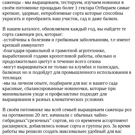
саженцы - мы выращиваем, тестируем, изучаем новинки в
своём питомнике прощадью более 1 гектара Отбираем самые
крепкие, здорвые, непроблемные сорта которые способны
украсить и преобразить ваш участок, сад и даже балкон.
В нашем каталоге, обновляемом каждый год, вы найдете те
сорта саженцев роз, которые:
-устойчивы к болезням и грибковым заболеваниям, т.е имеют
крепкий иммунитет
-благодаря правильной и грамотной агротехнике,
выработанной годами кропотливой работы, обильно и
продолжительно цветут в течении всего сезона
-могут выращиваться не только на клумбах и палисадах,
балконах но и подойдут для промышленного использования в
теплицах
-мы на личном опыте, подбираем для вас и вашего сада
красивые, сбалансированные новиночки, которые при
минимальном уходе и профилактике подходят для
выращивания в разных климатических условиях
В своём питомнике мы всей семьей выращиваем саженцы роз
на протяжении 20 лет, начинали с обычных чайно-
гибридных"срезочных" сортов, но со временем ассортимент
расширялся, добавлялись новые сорта и группы роз. За время
работы мы решили создать максимально удобный для вас