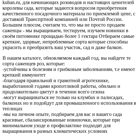
kuban.ru, для начинающих розоводов и настоящих ценителей
королевы сада, которые задаются вопросом приобретения
качественного посадочного материала по приемлемой цене, с
доставкой Транспртной компанией или Почтой России.
Большим плюсом, считаем то, что мы не просто продаем
саженцы - мы выращиваем, тестируем, изучаем новинки в
своём питомнике прощадью более 1 гектара Отбираем самые
крепкие, здорвые, непроблемные сорта которые способны
украсить и преобразить ваш участок, сад и даже балкон.
В нашем каталоге, обновляемом каждый год, вы найдете те
сорта саженцев роз, которые:
-устойчивы к болезням и грибковым заболеваниям, т.е имеют
крепкий иммунитет
-благодаря правильной и грамотной агротехнике,
выработанной годами кропотливой работы, обильно и
продолжительно цветут в течении всего сезона
-могут выращиваться не только на клумбах и палисадах,
балконах но и подойдут для промышленного использования в
теплицах
-мы на личном опыте, подбираем для вас и вашего сада
красивые, сбалансированные новиночки, которые при
минимальном уходе и профилактике подходят для
выращивания в разных климатических условиях