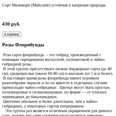
Сорт Маликорн (Malicorne) устойчив к капризам природы.
430 руб.
в корзину
Розы Флорибунды
Роза сорта флорибунда – это гибрид, произведенный с
помощью скрещивания мускусной, полиантовой и чайно-
гибридной розы.
В этой группе присутствуют низкие бордюрные сорта (до 40
см), среднерослые (около 60-80 см) и высокие (от 1 м и более).
В настоящее время розы флорибунда имеют огромное
разнообразие окрасок и по их яркости в отдельных случаях
превосходят чайно-гибридные. Цветки могут быть
простые,
полумахровые и сильномахровые, по форме — от плоских
чашевидных до бокаловидных.
Цветение обильное и более длительное, чем у чайно-
гибридных, у некоторых сортов непрерывное.
Эта группа роз является отличным украшением для дачного
сада, потому что сами соцветия располагаются довольно